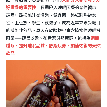
好睡覺的重要性
！長期陷入睡眠困擾的惡性循環。
這兩年酸櫻桃汁從慢跑、健身圈一路紅到熟齡女
性、上班族、學生、夜貓子，成為近年來最受矚目
的機能性飲品。原因在於酸櫻桃富含植物性睡眠賀
爾蒙——褪黑激素、花青素與類黃酮，被視為
調節
睡眠、提升睡眠品質、舒緩疲勞、加速恢復的天然
飲品
。