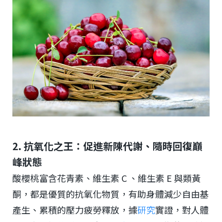
2. 抗氧化之王：促進新陳代謝、隨時回復巔
峰狀態
酸櫻桃富含花青素、維生素 C 、維生素 E 與類黃
酮，都是優質的抗氧化物質，有助身體減少自由基
產生、累積的壓力疲勞釋放，據
研究
實證，對人體