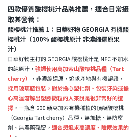
四款優質酸櫻桃汁品牌推薦，適合日常攝
取其營養：
酸櫻桃汁推薦 1：日華好物 GEORGIA 有機酸
櫻桃汁（100% 酸櫻桃原汁 非濃縮還原果
汁）
日華好物主打的 GEORGIA 酸櫻桃汁是 NFC 不加水
的純原汁，
強調使用高加索山酸櫻桃品種（Tart
cherry）
，非濃縮還原，追求產地與有機認證，
採用玻璃瓶包裝，對於擔心塑化劑、包裝汙染或擔
心高溫溶解出塑膠微粒的人來說是很非常好的選
擇
，一瓶含 600 顆高加索有機種植的頂級酸櫻桃
（Georgia Tart cherry）品種，無加糖、無防腐
劑、無農藥殘留，
適合想追求高濃度、睡眠效果的
人
。