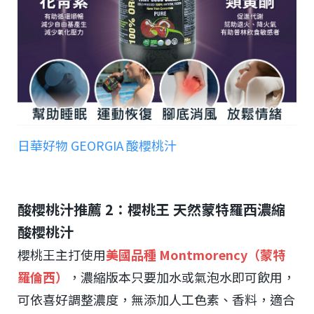
日華好物 GEORGIA 酸櫻桃汁
酸櫻桃汁推薦 2：櫻桃王 天然蒙特羅西濃縮
酸櫻桃汁
櫻桃王主打使用
美國品種 Montmorency（蒙特
羅倫西）
，濃縮版本只要加水或氣泡水即可飲用，
可依喜好調整濃度，無添加人工色素、香料，適合