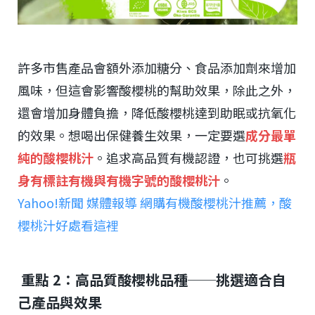
許多市售產品會額外添加糖分、食品添加劑來增加
風味，但這會影響酸櫻桃的幫助效果，除此之外，
還會增加身體負擔，降低酸櫻桃達到助眠或抗氧化
的效果。想喝出保健養生效果，一定要選
成分最單
純的酸櫻桃汁
。追求高品質有機認證，也可挑選
瓶
身有標註有機與有機字號的酸櫻桃汁
。
Yahoo!新聞 媒體報導 網購有機酸櫻桃汁推薦，酸
櫻桃汁好處看這裡
重點 2：高品質酸櫻桃品種──挑選適合自
己產品與效果