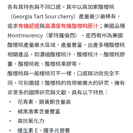
各有其特色與不同口感。其中以高加索酸櫻桃
（Georgia Tart Sour cherry）產量最少最稀有，
追求
有機認證
與
高濃度有機酸櫻桃原汁
；美國品種
Montmorency（蒙特羅倫西），密西根州為美國
酸櫻桃產量最大區域，產量豐富，出產多種酸櫻桃
相關產品，如濃縮酸櫻桃汁、酸櫻桃汁、酸櫻桃膠
囊、酸櫻桃乾、酸櫻桃果膠等。
酸櫻桃與一般櫻桃可不一樣，口感與功效完全不
同，可別選錯！酸櫻桃的效用被廣大的研究，擁有
非常多的國際研究與文獻，具有以下特色：
• 花青素、類黃酮含量高
• 褪黑激素含量豐富
• 高抗氧化力
• 維生素 E、鐵多元營養