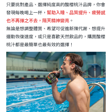
只要挑對產品、選擇純度高的酸櫻桃汁品牌，你會
發現每晚喝上一杯，
幫助入睡、品質提升、疲勞感
也不再揮之不去，隔天精神變亮
。
無論是想調整體質、希望可促進新陳代謝、想提升
運動恢復速度，或只是喜歡天然飲品的，購買酸櫻
桃汁都是最簡單也最有效的選擇！