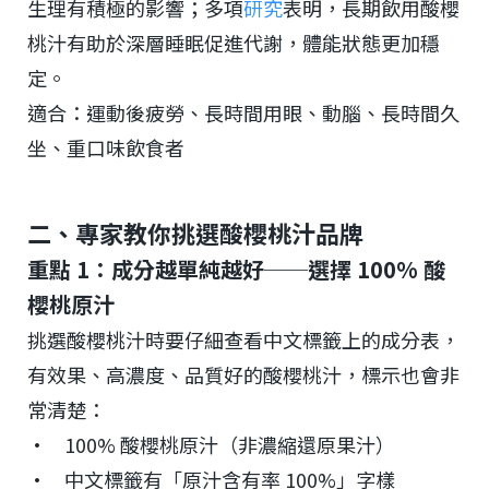
生理有積極的影響；多項
研究
表明，長期飲用酸櫻
桃汁有助於深層睡眠促進代謝，體能狀態更加穩
定。
適合：運動後疲勞、長時間用眼、動腦、長時間久
坐、重口味飲食者
二、專家教你挑選酸櫻桃汁品牌
重點 1：成分越單純越好──選擇 100% 酸
櫻桃原汁
挑選酸櫻桃汁時要仔細查看中文標籤上的成分表，
有效果、高濃度、品質好的酸櫻桃汁，標示也會非
常清楚：
• 100% 酸櫻桃原汁（非濃縮還原果汁）
• 中文標籤有「原汁含有率 100%」字樣