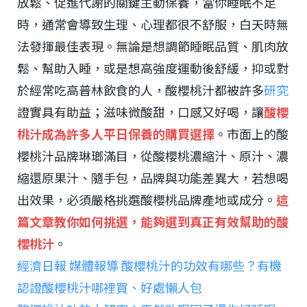
放鬆、促進代謝的關鍵主動保養，當你睡眠不足
時，通常會導致生理、心理都很不舒服，白天時無
法發揮最佳表現。無論是想調節睡眠品質、肌肉放
鬆、幫助入睡，或是想高強度運動後舒緩，抑或對
於經常吃高普林飲食的人，酸櫻桃汁都被許多
研究
證實具有助益；滋味微酸甜，口感又好喝，讓
酸櫻
桃汁成為許多人平日保養的購買選擇
。市面上的酸
櫻桃汁品牌琳瑯滿目，從酸櫻桃濃縮汁、原汁、濃
縮還原果汁、隨手包，品牌與功能差異大，若想喝
出效果，必須嚴格挑選酸櫻桃品牌產地或成分。
這
篇文章教你如何挑選，能夠選到真正有效幫助的酸
櫻桃汁
。
經濟日報 媒體報導 酸櫻桃汁的功效有哪些？有機
認證酸櫻桃汁哪裡買、好處懶人包