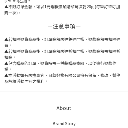
(750ml)乙瓶。
▲不限訂單金額，可以1元銅板價加購草莓凍乾20g (每筆訂單可加
購一次)。
－注意事項－
▲若扣除退貨商品後，訂單金額未達免運門檻，退款金額需扣除運
費。
▲若扣除退貨商品後，訂單金額未達折扣門檻，退款金額需扣除折
扣金。
▲包含贈品的訂單，退貨時需一併將贈品寄回，以便進行退款作
業。
▲本活動如有未盡事宜，日華好物有限公司擁有保留、修改、暫停
及解釋活動內容之權利。
About
Brand Story