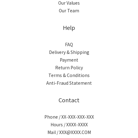
Our Values
Our Team
Help
FAQ
Delivery & Shipping
Payment
Return Policy
Terms & Conditions
Anti-Fraud Statement
Contact
Phone / XX-XXX-XXX-XXX
Hours / XXXX-XXXX
Mail / XXX@XXXX.COM