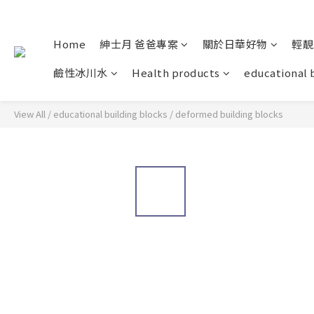
Home
紳士月 爸爸專案
關於日華好物
輕靚
鹼性冰川水
Health products
educational 
View All
/
educational building blocks
/
deformed building blocks