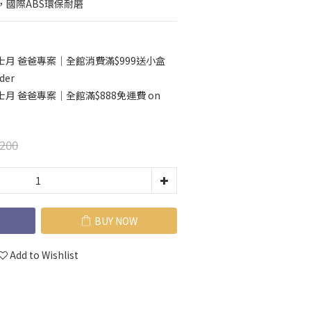
，國際ABS環保耐磨
士月 爸爸專案｜全館消費滿$999送小盒
der
士月 爸爸專案｜全館滿$888免運費 on
200
BUY NOW
Add to Wishlist