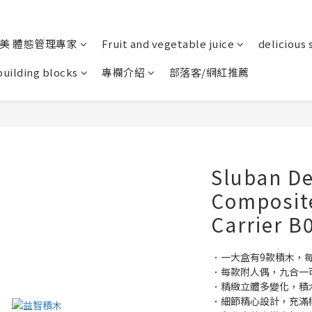
美 體態管理專家
Fruit and vegetable juice
delicious 
building blocks
專欄介紹
部落客/網紅推薦
Sluban D
Composite
Carrier B
．一大盒有9款積木，
．每款附人偶，九合一
．精緻立體多變化，積
．細節精心設計，充滿