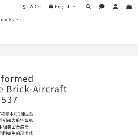
$
TWD
English
snacks
BUY NOW
eformed
 Brick-Aircraft
0537
每款積木可3種型態
可組超大航空母艦
木組裝密合度高
栩栩如生的現場感