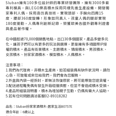
Sluban擁有100多位設計師的專業研發團隊，擁有3000多套
專利模具，與LEGO樂高積木採用同樣先進生產設備，開發獨
家專利人偶，採用高仿真技術，實現頭部、手腕向四周15
度、腰部360度旋轉！形象如同真人，孩童人偶的腿部實現
180度擺動，人偶專利創新記錄，榮獲歐美各國外觀專利證書
與產品著作權。
在中國超過70,000個銷售地點，出口30多個國家。產品多變多元
化，讓孩子們可以有更多的玩法與選擇，更是擁有多項國際IP授
權的積木。產品有街景積木、主題積木、情境積木、男孩積木、
女孩積木、扮家家酒積木、模型積木、人偶積木。
注意事項：
1.我們為代理商，非積木生產商，如若組裝偶有缺件狀況時，請勿
心急，可致電或來信給我們，我們會為您服務。
2.外盒與內袋一經拆封，即無法恢復原狀，將可能導致您退貨權。
3.配送過程難免偶有發生外箱碰撞擠壓，但並不會造成積木受損。
4.產品附組裝說明書，積木為增加親子互動，仍偶有需大人協助。
5.若有任何問題請洽客服02-89318282
品名：Sluban扮家家酒積木-居家生活B0757E
適合年龄：6歲以上