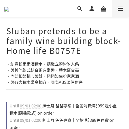
Sluban pretends to be a
family wine building block-
Home life B0757E
．創意扮家家酒積木，精緻立體皆附人偶
．與其他款式結合更有樂趣，積木密合高
．內部細節精心設計，栩栩如生扮家家酒
．與各大積木樂高相容，國際ABS環保耐磨
Until
09/01 02:00
紳士月 爸爸專案｜全館消費滿$999送小盒
積木(隨機款式) on order
Until
09/01 02:00
紳士月 爸爸專案｜全館滿$888免運費 on
order