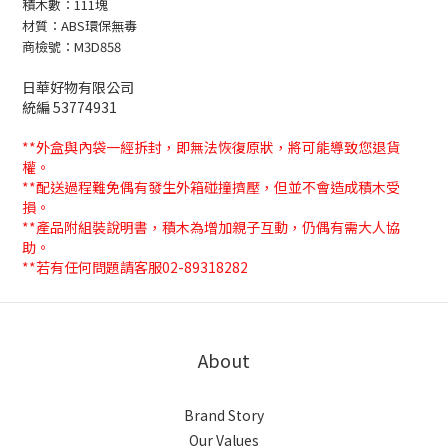
積木數：111塊
材質：ABS環保無毒
商檢號：M3D858
日華好物有限公司
統編 53774931
**外盒與內袋一經拆封，即無法恢復原狀，將可能導致您退貨
權。
**配送過程難免偶有發生外箱碰撞擠壓，但並不會造成積木受
損。
**產品附組裝說明書，積木為增加親子互動，仍偶有需大人協
助。
**若有任何問題請客服02-89318282
About
Brand Story
Our Values