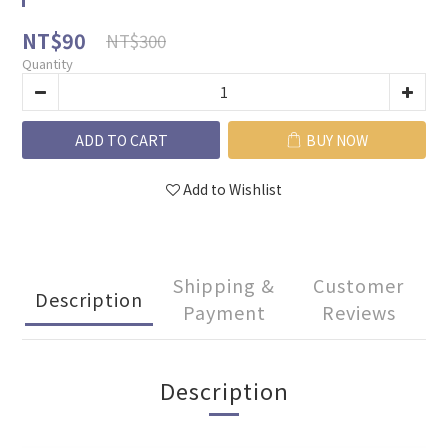
NT$90
NT$300
Quantity
ADD TO CART
BUY NOW
Add to Wishlist
Shipping &
Customer
Description
Payment
Reviews
Description