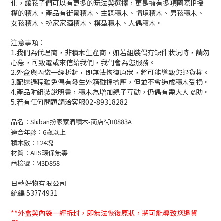
化，讓孩子們可以有更多的玩法與選擇，更是擁有多項國際IP授
權的積木。產品有街景積木、主題積木、情境積木、男孩積木、
女孩積木、扮家家酒積木、模型積木、人偶積木。
注意事項：
1.我們為代理商，非積木生產商，如若組裝偶有缺件狀況時，請勿
心急，可致電或來信給我們，我們會為您服務。
2.外盒與內袋一經拆封，即無法恢復原狀，將可能導致您退貨權。
3.配送過程難免偶有發生外箱碰撞擠壓，但並不會造成積木受損。
4.產品附組裝說明書，積木為增加親子互動，仍偶有需大人協助。
5.若有任何問題請洽客服02-89318282
品名：Sluban扮家家酒積木-商店街B0883A
適合年龄：6歲以上
積木數：124塊
材質：ABS環保無毒
商檢號：M3D858
日華好物有限公司
統編 53774931
**外盒與內袋一經拆封，即無法恢復原狀，將可能導致您退貨