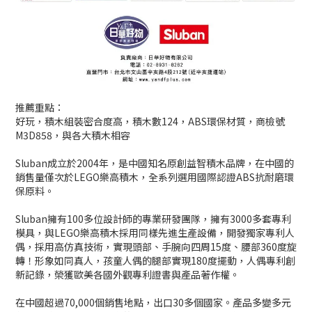
推薦重點：
好玩，積木組裝密合度高，積木數124，ABS環保材質，商檢號
M3D858，與各大積木相容
Sluban成立於2004年，是中國知名原創益智積木品牌，在中國的
銷售量僅次於LEGO樂高積木，全系列選用國際認證ABS抗耐磨環
保原料。
Sluban擁有100多位設計師的專業研發團隊，擁有3000多套專利
模具，與LEGO樂高積木採用同樣先進生產設備，開發獨家專利人
偶，採用高仿真技術，實現頭部、手腕向四周15度、腰部360度旋
轉！形象如同真人，孩童人偶的腿部實現180度擺動，人偶專利創
新記錄，榮獲歐美各國外觀專利證書與產品著作權。
在中國超過70,000個銷售地點，出口30多個國家。產品多變多元