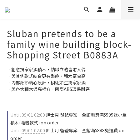
Sluban pretends to be a
family wine building block-
Shopping Street B0883A
．創意扮家家酒積木，精緻立體皆附人偶
．與其他款式結合更有樂趣，積木密合高
．內部細節精心設計，栩栩如生扮家家酒
．與各大積木樂高相容，國際ABS環保耐磨
Until
09/01 02:00
紳士月 爸爸專案｜全館消費滿$999送小盒
積木(隨機款式) on order
Until
09/01 02:00
紳士月 爸爸專案｜全館滿$888免運費 on
order