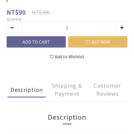
NT$90
NT$300
Quantity
ADD TO CART
BUY NOW
Add to Wishlist
Shipping &
Customer
Description
Payment
Reviews
Description