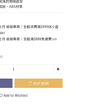
其境的現場感受
容，ABS材質
士月 爸爸專案｜全館消費滿$999送小盒
der
士月 爸爸專案｜全館滿$888免運費 on
00
BUY NOW
Add to Wishlist