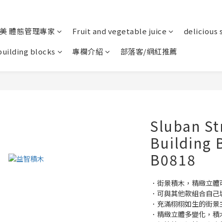
美 體態管理專家
Fruit and vegetable juice
delicious 
building blocks
專欄介紹
部落客/網紅推薦
Sluban St
Building 
B0818
．街景積木，精緻立體
．可與其他款組合自己
．充滿栩栩如生的街景
．精緻立體多變化，積