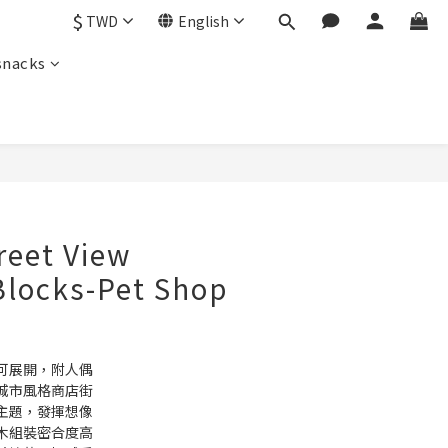
$
TWD
English
snacks
BUY NOW
reet View
Blocks-Pet Shop
可展開，附人偶
城市風格商店街
主題，發揮想像
木組裝密合度高