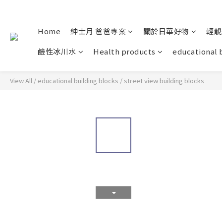
Home
紳士月 爸爸專案
關於日華好物
輕靚
鹼性冰川水
Health products
educational 
View All
/
educational building blocks
/
street view building blocks