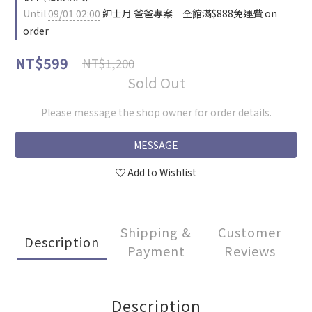
Until
09/01 02:00
紳士月 爸爸專案｜全館滿$888免運費 on
order
NT$599
NT$1,200
Sold Out
Please message the shop owner for order details.
MESSAGE
Add to Wishlist
Shipping &
Customer
Description
Payment
Reviews
Description