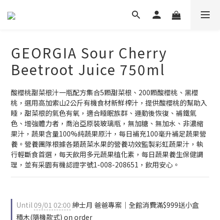
GEORGIA Sour Cherry
Beetroot Juice 750ml
酸櫻桃甜菜根汁一瓶配方集合5顆甜菜根、200顆酸櫻桃、黑櫻
桃，選用高加索山2公斤有機食材新鮮榨汁，提供酸櫻桃的幫助入
睡，甜菜根的氣色有氧，適合睡眠族群、運動後恢復、補鐵氣
色、增強體力者，喬治亞原裝玻璃瓶，無加糖、無加水、非濃縮
果汁，蔬果含量100%純蔬果原汁，每日補充100毫升補足蔬果營
養。營養團隊根據各類蔬菜水果的營養功效監製彩虹蔬果汁，執
行輕斷食首選，每天飲用多元蔬果植化素，每日蔬果養生保健調
理，並有采園有機認證字號1-008-208651，飲用安心。
Until
09/01 02:00
紳士月 爸爸專案｜全館消費滿$999送小盒
積木(隨機款式) on order