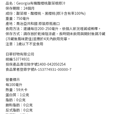
品名：Georgia有機酸櫻桃甜菜根原汁
保存期限：24個月
成份：甜菜根、酸櫻桃、黑櫻桃(原汁含有率100%)
重量：750毫升
產地：喬治亞共和國 原裝原瓶進口
食用方法：建議每日200-250毫升，依個人狀況增減或稀釋。
保存方式：請存放於乾燥陰涼處，長時間未飲用與開封後請冷藏
(冷藏後風味更佳)並應於4天內飲用完畢。
注意：1歲以下不宜食用
日華好物有限公司
統編 53774931
投保產品責任險字號1400-042050254
食品業者登錄字號A-153774931-00000-7
營養標示
每100毫升
熱量：59大卡
蛋白質：1公克
脂肪：0公克
飽和脂肪：0公克
反式脂肪：0公克