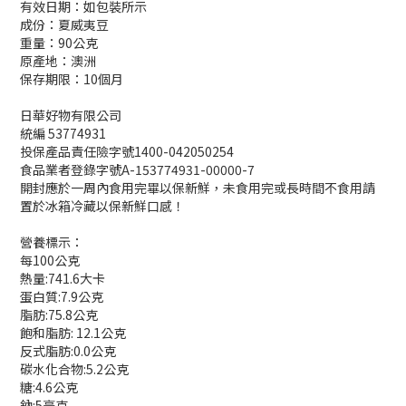
有效日期：如包裝所示
成份：夏威夷豆
重量：90公克
原產地：澳洲
保存期限：10個月
日華好物有限公司
統編 53774931
投保產品責任險字號1400-042050254
食品業者登錄字號A-153774931-00000-7
開封應於一周內食用完畢以保新鮮，未食用完或長時間不食用請
置於冰箱冷藏以保新鮮口感！
營養標示：
每100公克
熱量:74
1
.6大卡
蛋白質:7.9公克
脂肪:75.8公克
飽和脂肪: 12.1公克
反式脂肪:0.0公克
碳水化合物:5.2公克
糖:4.6公克
鈉:5毫克