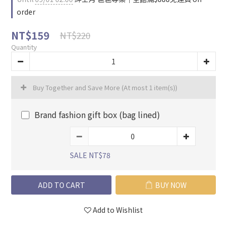
order
NT$159
NT$220
Quantity
Buy Together and Save More
(At most 1 item(s))
Brand fashion gift box (bag lined)
SALE NT$78
ADD TO CART
BUY NOW
Add to Wishlist