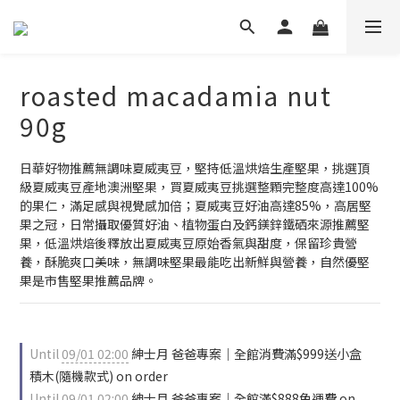
roasted macadamia nut
90g
日華好物推薦無調味夏威夷豆，堅持低溫烘焙生產堅果，挑選頂
級夏威夷豆產地澳洲堅果，買夏威夷豆挑選整顆完整度高達100%
的果仁，滿足感與視覺感加倍；夏威夷豆好油高達85%，高居堅
果之冠，日常攝取優質好油、植物蛋白及鈣鎂鋅鐵硒來源推薦堅
果，低溫烘焙後釋放出夏威夷豆原始香氣與甜度，保留珍貴營
養，酥脆爽口美味，無調味堅果最能吃出新鮮與營養，自然優堅
果是市售堅果推薦品牌。
Until
09/01 02:00
紳士月 爸爸專案｜全館消費滿$999送小盒
積木(隨機款式) on order
Until
09/01 02:00
紳士月 爸爸專案｜全館滿$888免運費 on