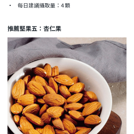
• 每日建議攝取量：4 顆
推薦堅果五：杏仁果