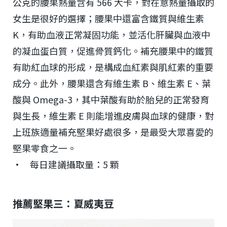
公克的腰果熱量含有 566 大卡，對在意熱量攝取的
女生是很好的選擇；腰果中還富含鐵質與維生素
K，有助血液正常凝固功能，並活化肝臟與血液中
的凝血蛋白質，促進骨質鈣化。補充腰果中的鐵質
有助紅血球的形成，是構成血紅素與肌紅素的重要
成分。此外，腰果還含有維生素 B、維生素 E、葉
酸與 Omega-3，其中葉酸有助於胎兒的正常發育
與生長，維生素 E 則能增進皮膚與血球的健康，對
上班族適量補充堅果好處很多，是最受大眾喜愛的
堅果零食之一。
• 每日建議攝取量：5 顆
推薦堅果三：夏威夷豆