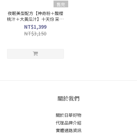
售完
夜眠美型配方【神奇粉＋酸櫻
桃汁＋大黃瓜汁】十天份 采園
有機認證字號1-008-
NT$1,399
208651(超取限購1組)
NT$3,150
關於我們
關於日華好物
代理品牌介紹
實體通路資訊