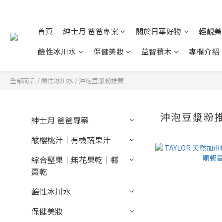
首頁
紳士月 爸爸專案
關於日華好物
輕靚美
鹼性冰川水
保健美妝
益智積木
專欄介紹
全部商品
/
鹼性冰川水
/
沖泡豆漿粉推薦
沖泡豆漿粉
紳士月 爸爸專案
酸櫻桃汁｜有機蔬果汁
綜合堅果｜無花果乾｜椰
棗乾
鹼性冰川水
保健美妝