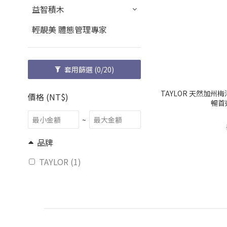
益智積木
輕靚美 體態管理專家
套用篩選
(0/20)
TAYLOR 天然加州梅
價格 (NT$)
暢首
~
品牌
TAYLOR (1)