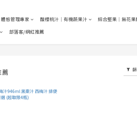
 體態管理專家
酸櫻桃汁｜有機蔬果汁
綜合堅果｜無花果
部落客/網紅推薦
篩
推薦