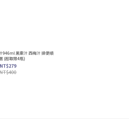
汁946ml 黑棗汁 西梅汁 排便順
選 (超取限4瓶)
NT$279
NT$400