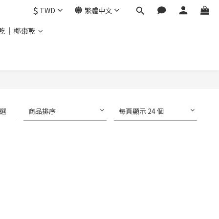
$
TWD
繁體中文
乾｜椰棗乾
選
商品排序
每頁顯示 24 個