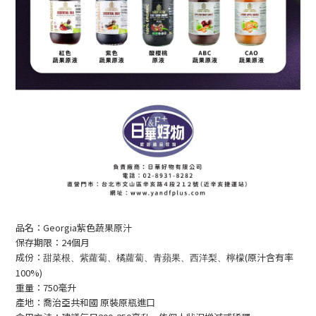
品名：Georgia紫色蔬果原汁
保存期限：24個月
成份：
(原汁含有率
甜菜根、紫蘿蔔、橘蘿蔔、青蘋果、西洋梨、檸檬
100%)
重量：750毫升
產地：喬治亞共和國 原裝原瓶進口