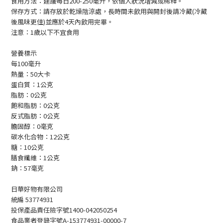
食用方法：建議每日200-250毫升，依個人狀況增減或稀釋。
保存方式：請存放於乾燥陰涼處，長時間未飲用與開封後請冷藏(冷藏
後風味更佳)並應於4天內飲用完畢。
注意：1歲以下不宜食用
營養標示
每100毫升
熱量：50大卡
蛋白質：1公克
脂肪：0公克
飽和脂肪：0公克
反式脂肪：0公克
膽固醇：0毫克
碳水化合物：12公克
糖：10公克
膳食纖維：1公克
鈉：57毫克
日華好物有限公司
統編 53774931
投保產品責任險字號1400-042050254
食品業者登錄字號A-153774931-00000-7