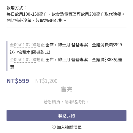
飲用方式：
每日飲用100-150毫升，飲食熱量管理可飲用300毫升取代晚餐。
開封務必冷藏，超取勿超過2瓶。
至
09/01 02:00
截止
全店，紳士月 爸爸專案｜全館消費滿$999
送小盒積木(隨機款式)
至
09/01 02:00
截止
全店，紳士月 爸爸專案｜全館滿$888免運
費
NT$599
NT$1,200
售完
若想購買，請聯絡我們。
聯絡我們
加入追蹤清單