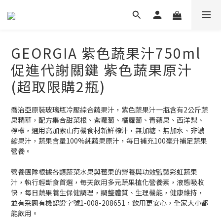
GEORGIA 紫色蔬果汁750ml
促進代謝關鍵 紫色蔬果原汁
(超取限購2瓶)
喬治亞原裝玻璃瓶冷壓綜合蔬果汁，紫色蔬果汁一瓶含有2公斤蔬
果精華，配方集合甜菜根、紫蘿蔔、橘蘿蔔、青蘋果、西洋梨、
檸檬，選用高加索山有機食材新鮮榨汁，無加糖、無加水、非濃
縮果汁，蔬果含量100%純蔬果原汁，每日補充100毫升補足蔬果
營養。
營養團隊根據各類蔬菜水果與莓果的營養與功效監製彩虹蔬果
汁，執行輕斷食首選，每天飲用多元蔬果植化營養素，液態吸收
快，每日蔬果養生保健調理，調整體質、生理機能，健康維持，
並有采園有機認證字號1-008-208651，飲用更安心，全家大小都
能飲用。