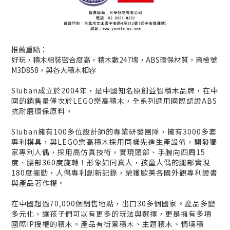
推薦重點：
好玩，積木組裝密合度高，積木數247塊，ABS環保材質，商檢號
M3D858，與各大積木相容
Sluban成立於2004年，是中國知名原創益智積木品牌，在中
國的銷售量僅次於LEGO樂高積木，全系列選用國際認證ABS
抗耐磨環保原料。
Sluban擁有100多位設計師的專業研發團隊，擁有3000多套
專利模具，與LEGO樂高積木採用同樣先進生產設備，開發獨
家專利人偶，採用高仿真技術，實現頭部、手腕向四周15
度、腰部360度旋轉！形象如同真人，孩童人偶的腿部實現
180度擺動，人偶專利創新記錄，榮獲歐美各國外觀專利證書
與產品著作權。
在中國超過70,000個銷售地點，出口30多個國家。產品多變
多元化，讓孩子們可以有更多的玩法與選擇，更是擁有多項
國際IP授權的積木。產品有街景積木、主題積木、情境積