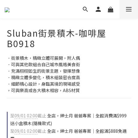
Sluban街景積木-咖啡屋
B0918
．街景積木，精緻立體可展開，附人偶
．可與其他款組合自己城市風格美食街
．充滿栩栩如生的街景主題，發揮想像
．精緻立體多變化，積木組裝密合度高
．細節精心設計，身臨其境的現場感受
，可與樂高或各大積木相容，ABS材質
至
09/01 02:00
截止
全店，紳士月 爸爸專案｜全館消費滿$999
送小盒積木(隨機款式)
至
09/01 02:00
截止
全店，紳士月 爸爸專案｜全館滿$888免運