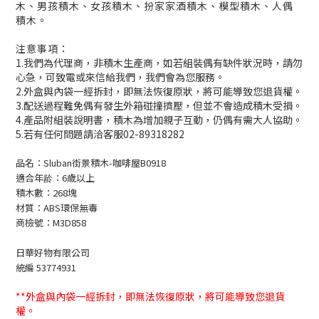
木、男孩積木、女孩積木、扮家家酒積木、模型積木、人偶
積木。
注意事項：
1.我們為代理商，非積木生產商，如若組裝偶有缺件狀況時，請勿
心急，可致電或來信給我們，我們會為您服務。
2.外盒與內袋一經拆封，即無法恢復原狀，將可能導致您退貨權。
3.配送過程難免偶有發生外箱碰撞擠壓，但並不會造成積木受損。
4.產品附組裝說明書，積木為增加親子互動，仍偶有需大人協助。
5.若有任何問題請洽客服02-89318282
品名：Sluban街景積木-咖啡屋B0918
適合年龄：6歲以上
積木數：268塊
材質：ABS環保無毒
商檢號：M3D858
日華好物有限公司
統編 53774931
**外盒與內袋一經拆封，即無法恢復原狀，將可能導致您退貨
權。