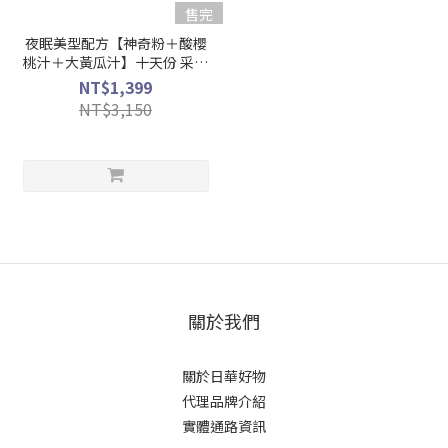
售完
夜眠美型配方【神奇粉＋酸櫻
桃汁＋大黃瓜汁】十天份 采園
有機認證字號1-008-
NT$1,399
208651(超取限購1組)
NT$3,150
關於我們
關於日華好物
代理品牌介紹
實體通路資訊