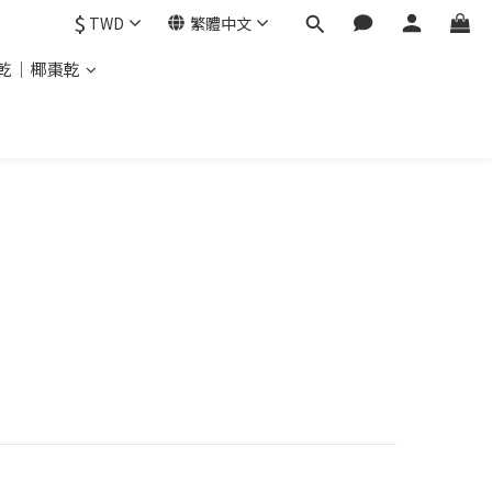
$
TWD
繁體中文
乾｜椰棗乾