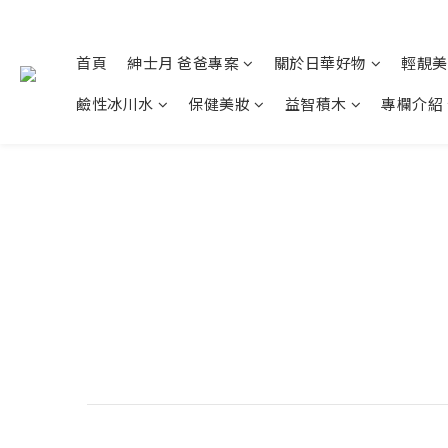
首頁
紳士月 爸爸專案
關於日華好物
輕靚美
鹼性冰川水
保健美妝
益智積木
專欄介紹