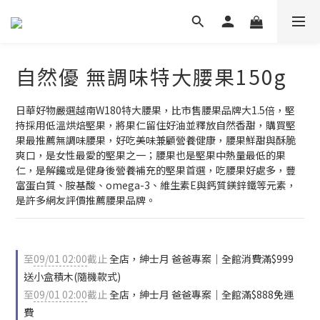
自然優 無調味特大腰果150g
日華好物嚴選越南W180特大腰果，比市售腰果品牌大1.5倍，堅
持採用低溫烘焙堅果，將果仁留住好油並釋放自然香甜，購買堅
果最推薦無調味腰果，好吃美味兼顧營養健康，腰果鮮甜與酥脆
爽口，是女性最愛的堅果之一；腰果也是堅果中熱量最低的果
仁，是解饞或是健身後營養補充的堅果首選，吃腰果好處多，豐
富蛋白質、胺基酸、omega-3、維生素E與鈣質鎂鋅鐵等元素，
是許多網友評價推薦腰果品牌。
至
09/01 02:00
截止
全店，紳士月 爸爸專案｜全館消費滿$999
送小盒積木(隨機款式)
至
09/01 02:00
截止
全店，紳士月 爸爸專案｜全館滿$888免運
費