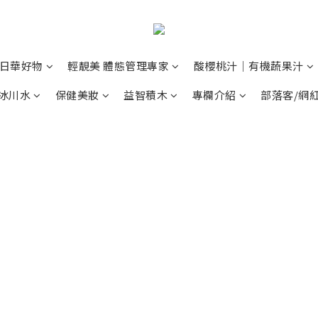
日華好物
輕靚美 體態管理專家
酸櫻桃汁｜有機蔬果汁
冰川水
保健美妝
益智積木
專欄介紹
部落客/網