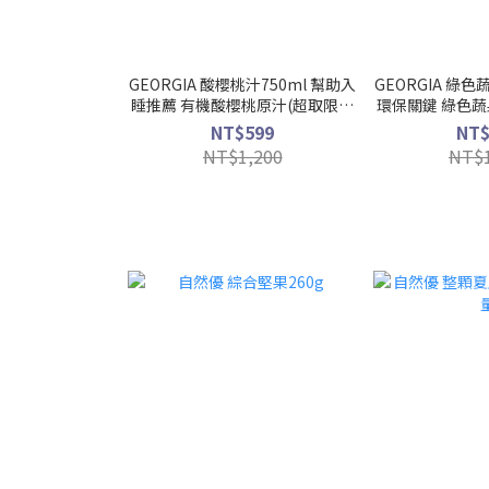
GEORGIA 酸櫻桃汁750ml 幫助入
GEORGIA 綠色
睡推薦 有機酸櫻桃原汁(超取限購
環保關鍵 綠色蔬
2瓶)
2
NT$599
NT$
NT$1,200
NT$1