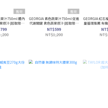
售完
售完
蔬果汁750ml 體內
GEORGIA 紫色蔬果汁750ml 促進
GEORGIA 紅石
果原汁(超取限購
代謝關鍵 紫色蔬果原汁(超取限購
量循環推薦 有
瓶)
2瓶)
限購
799
NT$599
NT
,200
NT$1,200
NT$