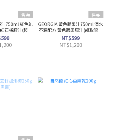
售完
售完
榴汁750ml 紅色能
GEORGIA 黃色蔬果汁750ml 滴水
機紅石榴原汁(超取
不漏配方 黃色蔬果原汁(超取限購
2瓶)
2瓶)
$599
NT$599
1,200
NT$1,200
售完