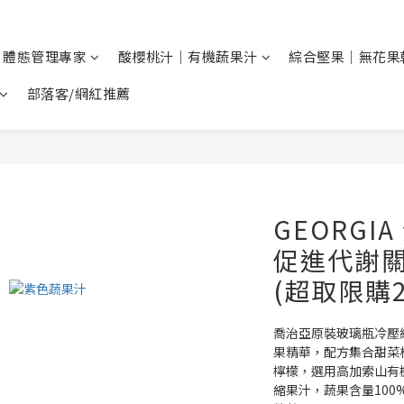
 體態管理專家
酸櫻桃汁｜有機蔬果汁
綜合堅果｜無花果
部落客/網紅推薦
GEORGI
促進代謝關
(超取限購2
喬治亞原裝玻璃瓶冷壓
果精華，配方集合甜菜
檸檬，選用高加索山有
縮果汁，蔬果含量100