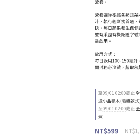
營養。
營養團隊根據各類蔬菜
汁，執行輕斷食首選，
快，每日蔬果養生保健
並有采園有機認證字號1-
能飲用。
飲用方式：
每日飲用100-150
開封務必冷藏，超取勿
至
09/01 02:00
截止
全
送小盒積木(隨機款式
至
09/01 02:00
截止
全
費
NT$599
NT$1,