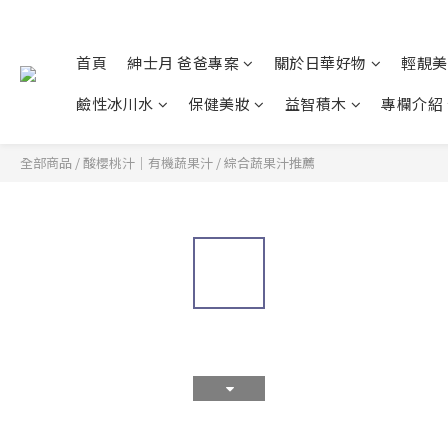
首頁
紳士月 爸爸專案
關於日華好物
輕靚美
鹼性冰川水
保健美妝
益智積木
專欄介紹
全部商品
/
酸櫻桃汁｜有機蔬果汁
/
綜合蔬果汁推薦