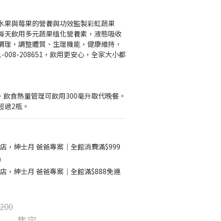
水果與莓果的營養與功效監製彩虹蔬果
每天飲用多元蔬果植化營養素，液態吸收
調理，調整體質、生理機能，健康維持，
008-208651，飲用更安心，全家大小都
毫升，飲食熱量管理可飲用300毫升取代晚餐。
超過2瓶。
店，紳士月 爸爸專案｜全館消費滿$999
)
店，紳士月 爸爸專案｜全館滿$888免運
200
售完