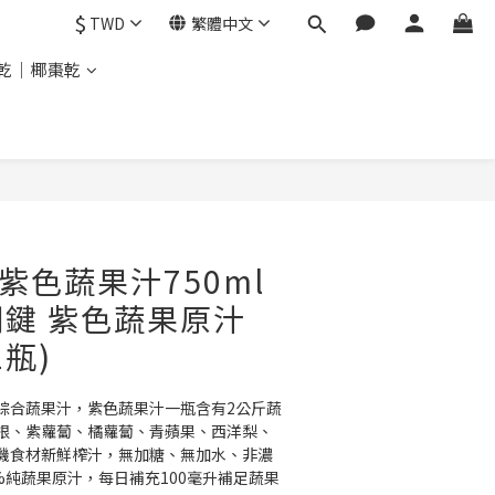
$
TWD
繁體中文
乾｜椰棗乾
A 紫色蔬果汁750ml
鍵 紫色蔬果原汁
瓶)
綜合蔬果汁，紫色蔬果汁一瓶含有2公斤蔬
根、紫蘿蔔、橘蘿蔔、青蘋果、西洋梨、
機食材新鮮榨汁，無加糖、無加水、非濃
%純蔬果原汁，每日補充100毫升補足蔬果